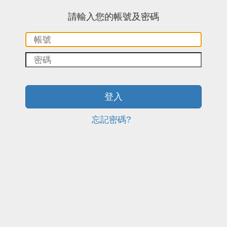
:::中央區塊
請輸入您的帳號及密碼
帳
密
號：
碼：
登入
忘記密碼?