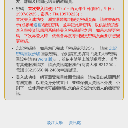
友、離職及聘期已結束的教職員。
密碼：
首次登入
請使用 'Tku' + 西元年生日(例如，生日：
1997/02/25，密碼：Tku19970225)；
首次登入成功後，瀏覽器將導到變更密碼頁面，請依畫面指
示(或參考
這裡
)變更密碼，並牢記此新密碼，以供後續須要
進入學校資訊應用系統時登入密碼驗證之用，如果未變更密
碼，下次再登入時，依舊會再度導到變更密碼頁面要求您變
更密碼。
忘記密碼時，如果您已完成『密碼提示設定』，請依
忘記
密碼重設步驟
重設密碼。否則請直接填寫『淡江大學密碼
重設申請表(
Word 版
)』，並依申請單上說明處理之。若尚
有其他服務請求，請洽資訊處服務台(商管大樓 B212 室，
電話 26215656 轉 2468)申請辦理。
登入成功後，網頁瀏覽完畢離開電腦前，請先登出或關閉所
有瀏覽器，以避免身分被冒用，並確保個人資訊不外洩，否
則下一位使用者就可能繼續以您的身分查詢您個人的機密資
訊。
淡江大學
資訊處