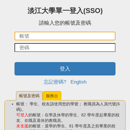
:::中央區塊
淡江大學單一登入(SSO)
請輸入您的帳號及密碼
帳
密
號：
碼：
登入
忘記密碼?
English
帳號及密碼
服務台
帳號： 學生、校友請使用您的學號； 教職員為人員代號(6
碼)。
可登入
的帳號：在學及休學的學生、82 學年度起畢業的校
友、在職及退休的教職員。
未支援
的帳號：退學的學生、81 學年度及之前畢業的校