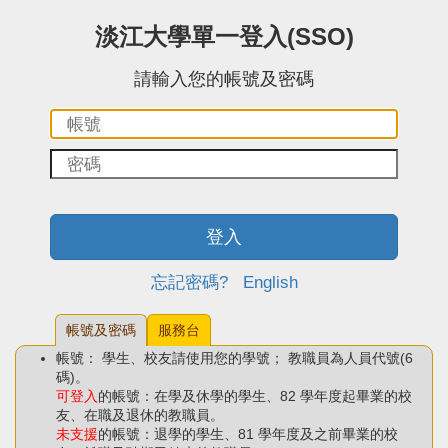
:::中央區塊
淡江大學單一登入(SSO)
請輸入您的帳號及密碼
帳
密
號：
碼：
登入
忘記密碼?
English
帳號及密碼
服務台
帳號： 學生、校友請使用您的學號； 教職員為人員代號(6
碼)。
可登入
的帳號：在學及休學的學生、82 學年度起畢業的校
友、在職及退休的教職員。
未支援
的帳號：退學的學生、81 學年度及之前畢業的校