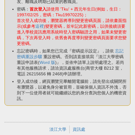
友、離職及聘期已結束的教職員。
密碼：
首次登入
請使用 'Tku' + 西元年生日(例如，生日：
1997/02/25，密碼：Tku19970225)；
首次登入成功後，瀏覽器將導到變更密碼頁面，請依畫面指
示(或參考
這裡
)變更密碼，並牢記此新密碼，以供後續須要
進入學校資訊應用系統時登入密碼驗證之用，如果未變更密
碼，下次再登入時，依舊會再度導到變更密碼頁面要求您變
更密碼。
忘記密碼時，如果您已完成『密碼提示設定』，請依
忘記
密碼重設步驟
重設密碼。否則請直接填寫『淡江大學密碼
重設申請表(
Word 版
)』，並依申請單上說明處理之。若尚
有其他服務請求，請洽資訊處服務台(商管大樓 B212 室，
電話 26215656 轉 2468)申請辦理。
登入成功後，網頁瀏覽完畢離開電腦前，請先登出或關閉所
有瀏覽器，以避免身分被冒用，並確保個人資訊不外洩，否
則下一位使用者就可能繼續以您的身分查詢您個人的機密資
訊。
淡江大學
資訊處