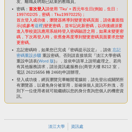
友、離職及聘期已結束的教職員。
密碼：
首次登入
請使用 'Tku' + 西元年生日(例如，生日：
1997/02/25，密碼：Tku19970225)；
首次登入成功後，瀏覽器將導到變更密碼頁面，請依畫面指
示(或參考
這裡
)變更密碼，並牢記此新密碼，以供後續須要
進入學校資訊應用系統時登入密碼驗證之用，如果未變更密
碼，下次再登入時，依舊會再度導到變更密碼頁面要求您變
更密碼。
忘記密碼時，如果您已完成『密碼提示設定』，請依
忘記
密碼重設步驟
重設密碼。否則請直接填寫『淡江大學密碼
重設申請表(
Word 版
)』，並依申請單上說明處理之。若尚
有其他服務請求，請洽資訊處服務台(商管大樓 B212 室，
電話 26215656 轉 2468)申請辦理。
登入成功後，網頁瀏覽完畢離開電腦前，請先登出或關閉所
有瀏覽器，以避免身分被冒用，並確保個人資訊不外洩，否
則下一位使用者就可能繼續以您的身分查詢您個人的機密資
訊。
淡江大學
資訊處