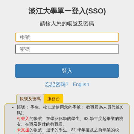
:::中央區塊
淡江大學單一登入(SSO)
請輸入您的帳號及密碼
帳
密
號：
碼：
登入
忘記密碼?
English
帳號及密碼
服務台
帳號： 學生、校友請使用您的學號； 教職員為人員代號(6
碼)。
可登入
的帳號：在學及休學的學生、82 學年度起畢業的校
友、在職及退休的教職員。
未支援
的帳號：退學的學生、81 學年度及之前畢業的校