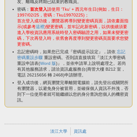
友、離職及聘期已結束的教職員。
密碼：
首次登入
請使用 'Tku' + 西元年生日(例如，生日：
1997/02/25，密碼：Tku19970225)；
首次登入成功後，瀏覽器將導到變更密碼頁面，請依畫面指
示(或參考
這裡
)變更密碼，並牢記此新密碼，以供後續須要
進入學校資訊應用系統時登入密碼驗證之用，如果未變更密
碼，下次再登入時，依舊會再度導到變更密碼頁面要求您變
更密碼。
忘記密碼時，如果您已完成『密碼提示設定』，請依
忘記
密碼重設步驟
重設密碼。否則請直接填寫『淡江大學密碼
重設申請表(
Word 版
)』，並依申請單上說明處理之。若尚
有其他服務請求，請洽資訊處服務台(商管大樓 B212 室，
電話 26215656 轉 2468)申請辦理。
登入成功後，網頁瀏覽完畢離開電腦前，請先登出或關閉所
有瀏覽器，以避免身分被冒用，並確保個人資訊不外洩，否
則下一位使用者就可能繼續以您的身分查詢您個人的機密資
訊。
淡江大學
資訊處