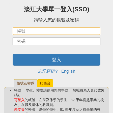
:::中央區塊
淡江大學單一登入(SSO)
請輸入您的帳號及密碼
帳
密
號：
碼：
登入
忘記密碼?
English
帳號及密碼
服務台
帳號： 學生、校友請使用您的學號； 教職員為人員代號(6
碼)。
可登入
的帳號：在學及休學的學生、82 學年度起畢業的校
友、在職及退休的教職員。
未支援
的帳號：退學的學生、81 學年度及之前畢業的校