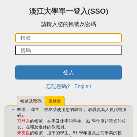
:::中央區塊
淡江大學單一登入(SSO)
請輸入您的帳號及密碼
帳
密
號：
碼：
登入
忘記密碼?
English
帳號及密碼
服務台
帳號： 學生、校友請使用您的學號； 教職員為人員代號(6
碼)。
可登入
的帳號：在學及休學的學生、82 學年度起畢業的校
友、在職及退休的教職員。
未支援
的帳號：退學的學生、81 學年度及之前畢業的校