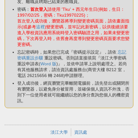
友、離職及聘期已結束的教職員。
密碼：
首次登入
請使用 'Tku' + 西元年生日(例如，生日：
1997/02/25，密碼：Tku19970225)；
首次登入成功後，瀏覽器將導到變更密碼頁面，請依畫面指
示(或參考
這裡
)變更密碼，並牢記此新密碼，以供後續須要
進入學校資訊應用系統時登入密碼驗證之用，如果未變更密
碼，下次再登入時，依舊會再度導到變更密碼頁面要求您變
更密碼。
忘記密碼時，如果您已完成『密碼提示設定』，請依
忘記
密碼重設步驟
重設密碼。否則請直接填寫『淡江大學密碼
重設申請表(
Word 版
)』，並依申請單上說明處理之。若尚
有其他服務請求，請洽資訊處服務台(商管大樓 B212 室，
電話 26215656 轉 2468)申請辦理。
登入成功後，網頁瀏覽完畢離開電腦前，請先登出或關閉所
有瀏覽器，以避免身分被冒用，並確保個人資訊不外洩，否
則下一位使用者就可能繼續以您的身分查詢您個人的機密資
訊。
淡江大學
資訊處