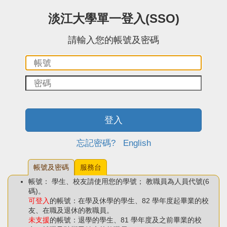
:::中央區塊
淡江大學單一登入(SSO)
請輸入您的帳號及密碼
帳
密
號：
碼：
登入
忘記密碼?
English
帳號及密碼
服務台
帳號： 學生、校友請使用您的學號； 教職員為人員代號(6
碼)。
可登入
的帳號：在學及休學的學生、82 學年度起畢業的校
友、在職及退休的教職員。
未支援
的帳號：退學的學生、81 學年度及之前畢業的校