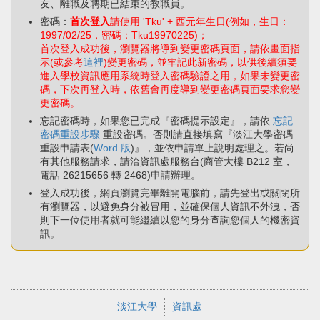
友、離職及聘期已結束的教職員。
密碼：
首次登入
請使用 'Tku' + 西元年生日(例如，生日：
1997/02/25，密碼：Tku19970225)；
首次登入成功後，瀏覽器將導到變更密碼頁面，請依畫面指
示(或參考
這裡
)變更密碼，並牢記此新密碼，以供後續須要
進入學校資訊應用系統時登入密碼驗證之用，如果未變更密
碼，下次再登入時，依舊會再度導到變更密碼頁面要求您變
更密碼。
忘記密碼時，如果您已完成『密碼提示設定』，請依
忘記
密碼重設步驟
重設密碼。否則請直接填寫『淡江大學密碼
重設申請表(
Word 版
)』，並依申請單上說明處理之。若尚
有其他服務請求，請洽資訊處服務台(商管大樓 B212 室，
電話 26215656 轉 2468)申請辦理。
登入成功後，網頁瀏覽完畢離開電腦前，請先登出或關閉所
有瀏覽器，以避免身分被冒用，並確保個人資訊不外洩，否
則下一位使用者就可能繼續以您的身分查詢您個人的機密資
訊。
淡江大學
資訊處