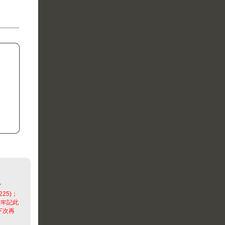
。
225)；
並牢記此
下次再