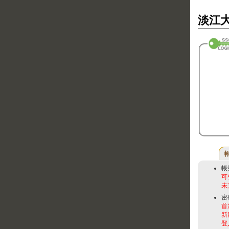
淡江大
帳
可
未
密
首
新
登