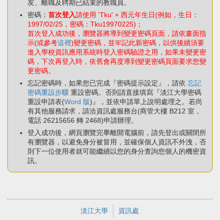
友、離職及聘期已結束的教職員。
密碼：
首次登入
請使用 'Tku' + 西元年生日(例如，生日：
1997/02/25，密碼：Tku19970225)；
首次登入成功後，瀏覽器將導到變更密碼頁面，請依畫面指
示(或參考
這裡
)變更密碼，並牢記此新密碼，以供後續須要
進入學校資訊應用系統時登入密碼驗證之用，如果未變更密
碼，下次再登入時，依舊會再度導到變更密碼頁面要求您變
更密碼。
忘記密碼時，如果您已完成『密碼提示設定』，請依
忘記
密碼重設步驟
重設密碼。否則請直接填寫『淡江大學密碼
重設申請表(
Word 版
)』，並依申請單上說明處理之。若尚
有其他服務請求，請洽資訊處服務台(商管大樓 B212 室，
電話 26215656 轉 2468)申請辦理。
登入成功後，網頁瀏覽完畢離開電腦前，請先登出或關閉所
有瀏覽器，以避免身分被冒用，並確保個人資訊不外洩，否
則下一位使用者就可能繼續以您的身分查詢您個人的機密資
訊。
淡江大學
資訊處