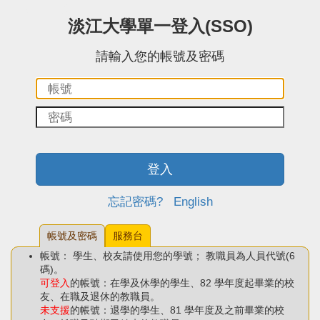
:::中央區塊
淡江大學單一登入(SSO)
請輸入您的帳號及密碼
帳
密
號：
碼：
登入
忘記密碼?
English
帳號及密碼
服務台
帳號： 學生、校友請使用您的學號； 教職員為人員代號(6
碼)。
可登入
的帳號：在學及休學的學生、82 學年度起畢業的校
友、在職及退休的教職員。
未支援
的帳號：退學的學生、81 學年度及之前畢業的校