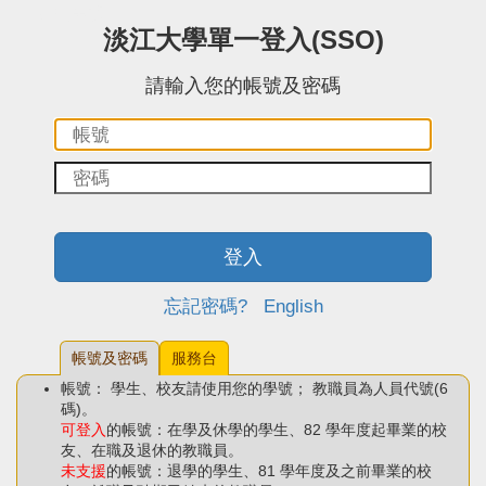
:::中央區塊
淡江大學單一登入(SSO)
請輸入您的帳號及密碼
帳
密
號：
碼：
登入
忘記密碼?
English
帳號及密碼
服務台
帳號： 學生、校友請使用您的學號； 教職員為人員代號(6
碼)。
可登入
的帳號：在學及休學的學生、82 學年度起畢業的校
友、在職及退休的教職員。
未支援
的帳號：退學的學生、81 學年度及之前畢業的校