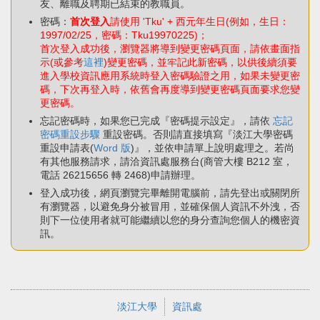
友、離職及聘期已結束的教職員。
密碼：
首次登入
請使用 'Tku' + 西元年生日(例如，生日：
1997/02/25，密碼：Tku19970225)；
首次登入成功後，瀏覽器將導到變更密碼頁面，請依畫面指
示(或參考
這裡
)變更密碼，並牢記此新密碼，以供後續須要
進入學校資訊應用系統時登入密碼驗證之用，如果未變更密
碼，下次再登入時，依舊會再度導到變更密碼頁面要求您變
更密碼。
忘記密碼時，如果您已完成『密碼提示設定』，請依
忘記
密碼重設步驟
重設密碼。否則請直接填寫『淡江大學密碼
重設申請表(
Word 版
)』，並依申請單上說明處理之。若尚
有其他服務請求，請洽資訊處服務台(商管大樓 B212 室，
電話 26215656 轉 2468)申請辦理。
登入成功後，網頁瀏覽完畢離開電腦前，請先登出或關閉所
有瀏覽器，以避免身分被冒用，並確保個人資訊不外洩，否
則下一位使用者就可能繼續以您的身分查詢您個人的機密資
訊。
淡江大學
資訊處