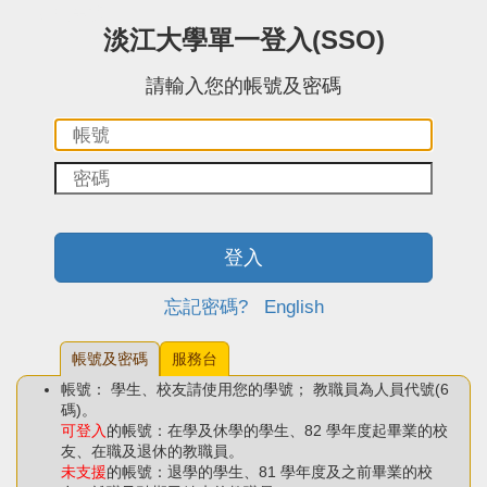
:::中央區塊
淡江大學單一登入(SSO)
請輸入您的帳號及密碼
帳
密
號：
碼：
登入
忘記密碼?
English
帳號及密碼
服務台
帳號： 學生、校友請使用您的學號； 教職員為人員代號(6
碼)。
可登入
的帳號：在學及休學的學生、82 學年度起畢業的校
友、在職及退休的教職員。
未支援
的帳號：退學的學生、81 學年度及之前畢業的校