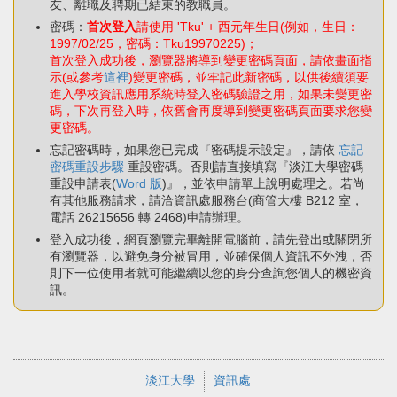
友、離職及聘期已結束的教職員。
密碼：
首次登入
請使用 'Tku' + 西元年生日(例如，生日：
1997/02/25，密碼：Tku19970225)；
首次登入成功後，瀏覽器將導到變更密碼頁面，請依畫面指
示(或參考
這裡
)變更密碼，並牢記此新密碼，以供後續須要
進入學校資訊應用系統時登入密碼驗證之用，如果未變更密
碼，下次再登入時，依舊會再度導到變更密碼頁面要求您變
更密碼。
忘記密碼時，如果您已完成『密碼提示設定』，請依
忘記
密碼重設步驟
重設密碼。否則請直接填寫『淡江大學密碼
重設申請表(
Word 版
)』，並依申請單上說明處理之。若尚
有其他服務請求，請洽資訊處服務台(商管大樓 B212 室，
電話 26215656 轉 2468)申請辦理。
登入成功後，網頁瀏覽完畢離開電腦前，請先登出或關閉所
有瀏覽器，以避免身分被冒用，並確保個人資訊不外洩，否
則下一位使用者就可能繼續以您的身分查詢您個人的機密資
訊。
淡江大學
資訊處