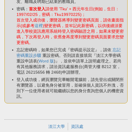
友、離職及聘期已結束的教職員。
密碼：
首次登入
請使用 'Tku' + 西元年生日(例如，生日：
1997/02/25，密碼：Tku19970225)；
首次登入成功後，瀏覽器將導到變更密碼頁面，請依畫面指
示(或參考
這裡
)變更密碼，並牢記此新密碼，以供後續須要
進入學校資訊應用系統時登入密碼驗證之用，如果未變更密
碼，下次再登入時，依舊會再度導到變更密碼頁面要求您變
更密碼。
忘記密碼時，如果您已完成『密碼提示設定』，請依
忘記
密碼重設步驟
重設密碼。否則請直接填寫『淡江大學密碼
重設申請表(
Word 版
)』，並依申請單上說明處理之。若尚
有其他服務請求，請洽資訊處服務台(商管大樓 B212 室，
電話 26215656 轉 2468)申請辦理。
登入成功後，網頁瀏覽完畢離開電腦前，請先登出或關閉所
有瀏覽器，以避免身分被冒用，並確保個人資訊不外洩，否
則下一位使用者就可能繼續以您的身分查詢您個人的機密資
訊。
淡江大學
資訊處