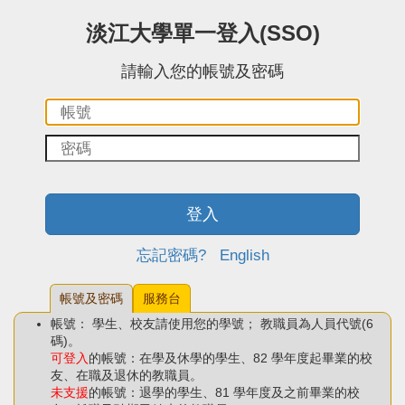
:::中央區塊
淡江大學單一登入(SSO)
請輸入您的帳號及密碼
帳
密
號：
碼：
登入
忘記密碼?
English
帳號及密碼
服務台
帳號： 學生、校友請使用您的學號； 教職員為人員代號(6
碼)。
可登入
的帳號：在學及休學的學生、82 學年度起畢業的校
友、在職及退休的教職員。
未支援
的帳號：退學的學生、81 學年度及之前畢業的校