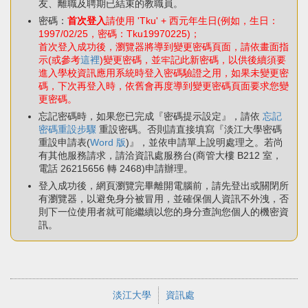
友、離職及聘期已結束的教職員。
密碼：
首次登入
請使用 'Tku' + 西元年生日(例如，生日：
1997/02/25，密碼：Tku19970225)；
首次登入成功後，瀏覽器將導到變更密碼頁面，請依畫面指
示(或參考
這裡
)變更密碼，並牢記此新密碼，以供後續須要
進入學校資訊應用系統時登入密碼驗證之用，如果未變更密
碼，下次再登入時，依舊會再度導到變更密碼頁面要求您變
更密碼。
忘記密碼時，如果您已完成『密碼提示設定』，請依
忘記
密碼重設步驟
重設密碼。否則請直接填寫『淡江大學密碼
重設申請表(
Word 版
)』，並依申請單上說明處理之。若尚
有其他服務請求，請洽資訊處服務台(商管大樓 B212 室，
電話 26215656 轉 2468)申請辦理。
登入成功後，網頁瀏覽完畢離開電腦前，請先登出或關閉所
有瀏覽器，以避免身分被冒用，並確保個人資訊不外洩，否
則下一位使用者就可能繼續以您的身分查詢您個人的機密資
訊。
淡江大學
資訊處