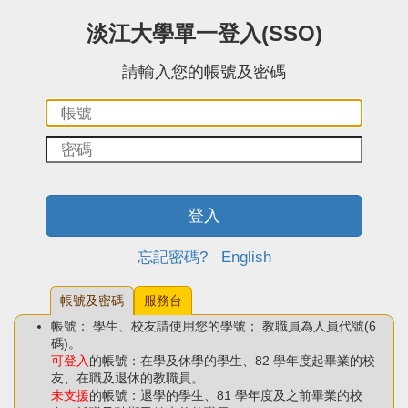
:::中央區塊
淡江大學單一登入(SSO)
請輸入您的帳號及密碼
帳
密
號：
碼：
登入
忘記密碼?
English
帳號及密碼
服務台
帳號： 學生、校友請使用您的學號； 教職員為人員代號(6
碼)。
可登入
的帳號：在學及休學的學生、82 學年度起畢業的校
友、在職及退休的教職員。
未支援
的帳號：退學的學生、81 學年度及之前畢業的校