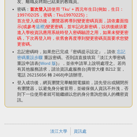
友、離職及聘期已結束的教職員。
密碼：
首次登入
請使用 'Tku' + 西元年生日(例如，生日：
1997/02/25，密碼：Tku19970225)；
首次登入成功後，瀏覽器將導到變更密碼頁面，請依畫面指
示(或參考
這裡
)變更密碼，並牢記此新密碼，以供後續須要
進入學校資訊應用系統時登入密碼驗證之用，如果未變更密
碼，下次再登入時，依舊會再度導到變更密碼頁面要求您變
更密碼。
忘記密碼時，如果您已完成『密碼提示設定』，請依
忘記
密碼重設步驟
重設密碼。否則請直接填寫『淡江大學密碼
重設申請表(
Word 版
)』，並依申請單上說明處理之。若尚
有其他服務請求，請洽資訊處服務台(商管大樓 B212 室，
電話 26215656 轉 2468)申請辦理。
登入成功後，網頁瀏覽完畢離開電腦前，請先登出或關閉所
有瀏覽器，以避免身分被冒用，並確保個人資訊不外洩，否
則下一位使用者就可能繼續以您的身分查詢您個人的機密資
訊。
淡江大學
資訊處