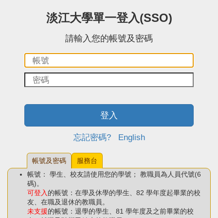
:::中央區塊
淡江大學單一登入(SSO)
請輸入您的帳號及密碼
帳
密
號：
碼：
登入
忘記密碼?
English
帳號及密碼
服務台
帳號： 學生、校友請使用您的學號； 教職員為人員代號(6
碼)。
可登入
的帳號：在學及休學的學生、82 學年度起畢業的校
友、在職及退休的教職員。
未支援
的帳號：退學的學生、81 學年度及之前畢業的校