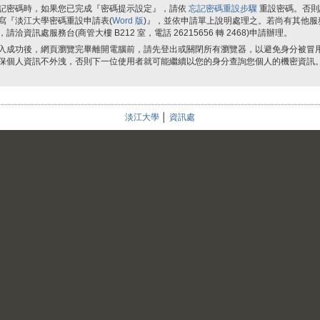
記密碼時，如果您已完成『密碼提示設定』，請依
忘記密碼重設步驟
重設密碼。否則
寫『淡江大學密碼重設申請表(
Word 版
)』，並依申請單上說明處理之。若尚有其他服
，請洽資訊處服務台(商管大樓 B212 室，電話 26215656 轉 2468)申請辦理。
入成功後，網頁瀏覽完畢離開電腦前，請先登出或關閉所有瀏覽器，以避免身分被冒
保個人資訊不外洩，否則下一位使用者就可能繼續以您的身分查詢您個人的機密資訊
淡江大學
│
資訊處