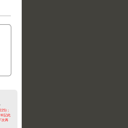
。
225)；
並牢記此
下次再