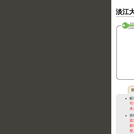
淡江大
帳
可
未
密
首
新
登