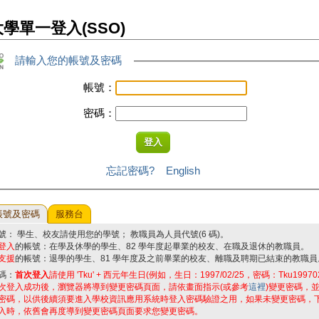
學單一登入(SSO)
請輸入您的帳號及密碼
帳號：
密碼：
忘記密碼?
English
帳號及密碼
服務台
號： 學生、校友請使用您的學號； 教職員為人員代號(6 碼)。
登入
的帳號：在學及休學的學生、82 學年度起畢業的校友、在職及退休的教職員。
支援
的帳號：退學的學生、81 學年度及之前畢業的校友、離職及聘期已結束的教職員
碼：
首次登入
請使用 'Tku' + 西元年生日(例如，生日：1997/02/25，密碼：Tku19970
次登入成功後，瀏覽器將導到變更密碼頁面，請依畫面指示(或參考
這裡
)變更密碼，
密碼，以供後續須要進入學校資訊應用系統時登入密碼驗證之用，如果未變更密碼，
入時，依舊會再度導到變更密碼頁面要求您變更密碼。