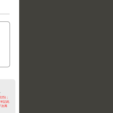
。
225)；
並牢記此
下次再