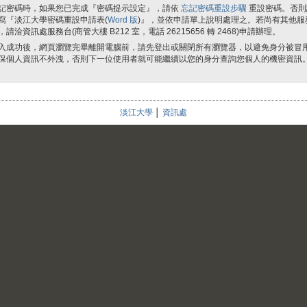
記密碼時，如果您已完成『密碼提示設定』，請依
忘記密碼重設步驟
重設密碼。否則
寫『淡江大學密碼重設申請表(
Word 版
)』，並依申請單上說明處理之。若尚有其他服
，請洽資訊處服務台(商管大樓 B212 室，電話 26215656 轉 2468)申請辦理。
入成功後，網頁瀏覽完畢離開電腦前，請先登出或關閉所有瀏覽器，以避免身分被冒
保個人資訊不外洩，否則下一位使用者就可能繼續以您的身分查詢您個人的機密資訊
淡江大學
│
資訊處