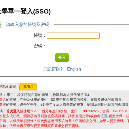
學單一登入(SSO)
請輸入您的帳號及密碼
帳號：
密碼：
忘記密碼?
English
帳號及密碼
服務台
號： 學生、校友請使用您的學號； 教職員為人員代號(6 碼)。
登入
的帳號：在學及休學的學生、82 學年度起畢業的校友、在職及退休的教職員。
支援
的帳號：退學的學生、81 學年度及之前畢業的校友、離職及聘期已結束的教職員
碼：
首次登入
請使用 'Tku' + 西元年生日(例如，生日：1997/02/25，密碼：Tku19970
次登入成功後，瀏覽器將導到變更密碼頁面，請依畫面指示(或參考
這裡
)變更密碼，
密碼，以供後續須要進入學校資訊應用系統時登入密碼驗證之用，如果未變更密碼，
入時，依舊會再度導到變更密碼頁面要求您變更密碼。