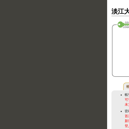
淡江大
帳
可
未
密
首
新
登