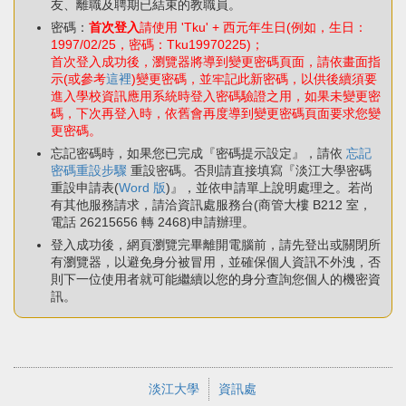
友、離職及聘期已結束的教職員。
密碼：
首次登入
請使用 'Tku' + 西元年生日(例如，生日：
1997/02/25，密碼：Tku19970225)；
首次登入成功後，瀏覽器將導到變更密碼頁面，請依畫面指
示(或參考
這裡
)變更密碼，並牢記此新密碼，以供後續須要
進入學校資訊應用系統時登入密碼驗證之用，如果未變更密
碼，下次再登入時，依舊會再度導到變更密碼頁面要求您變
更密碼。
忘記密碼時，如果您已完成『密碼提示設定』，請依
忘記
密碼重設步驟
重設密碼。否則請直接填寫『淡江大學密碼
重設申請表(
Word 版
)』，並依申請單上說明處理之。若尚
有其他服務請求，請洽資訊處服務台(商管大樓 B212 室，
電話 26215656 轉 2468)申請辦理。
登入成功後，網頁瀏覽完畢離開電腦前，請先登出或關閉所
有瀏覽器，以避免身分被冒用，並確保個人資訊不外洩，否
則下一位使用者就可能繼續以您的身分查詢您個人的機密資
訊。
淡江大學
資訊處