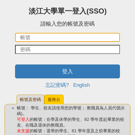
:::中央區塊
淡江大學單一登入(SSO)
請輸入您的帳號及密碼
帳
密
號：
碼：
登入
忘記密碼?
English
帳號及密碼
服務台
帳號： 學生、校友請使用您的學號； 教職員為人員代號(6
碼)。
可登入
的帳號：在學及休學的學生、82 學年度起畢業的校
友、在職及退休的教職員。
未支援
的帳號：退學的學生、81 學年度及之前畢業的校