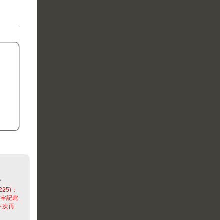
。
225)；
並牢記此
下次再