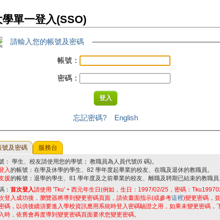
學單一登入(SSO)
請輸入您的帳號及密碼
帳號：
密碼：
忘記密碼?
English
帳號及密碼
服務台
號： 學生、校友請使用您的學號； 教職員為人員代號(6 碼)。
登入
的帳號：在學及休學的學生、82 學年度起畢業的校友、在職及退休的教職員。
支援
的帳號：退學的學生、81 學年度及之前畢業的校友、離職及聘期已結束的教職員
碼：
首次登入
請使用 'Tku' + 西元年生日(例如，生日：1997/02/25，密碼：Tku19970
次登入成功後，瀏覽器將導到變更密碼頁面，請依畫面指示(或參考
這裡
)變更密碼，
密碼，以供後續須要進入學校資訊應用系統時登入密碼驗證之用，如果未變更密碼，
入時，依舊會再度導到變更密碼頁面要求您變更密碼。