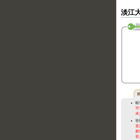
淡江大
帳
可
未
密
首
新
登