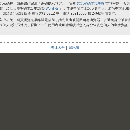
記密碼時，如果您已完成『密碼提示設定』，請依
忘記密碼重設步驟
重設密碼。否則
寫『淡江大學密碼重設申請表(
Word 版
)』，並依申請單上說明處理之。若尚有其他服
，請洽資訊處服務台(商管大樓 B212 室，電話 26215656 轉 2468)申請辦理。
入成功後，網頁瀏覽完畢離開電腦前，請先登出或關閉所有瀏覽器，以避免身分被冒
保個人資訊不外洩，否則下一位使用者就可能繼續以您的身分查詢您個人的機密資訊
淡江大學
│
資訊處