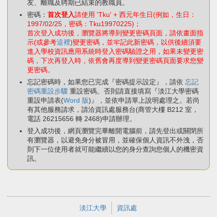
友、離職及聘期已結束的教職員。
密碼：
首次登入
請使用 'Tku' + 西元年生日(例如，生日：
1997/02/25，密碼：Tku19970225)；
首次登入成功後，瀏覽器將導到變更密碼頁面，請依畫面指
示(或參考
這裡
)變更密碼，並牢記此新密碼，以供後續須要
進入學校資訊應用系統時登入密碼驗證之用，如果未變更密
碼，下次再登入時，依舊會再度導到變更密碼頁面要求您變
更密碼。
忘記密碼時，如果您已完成『密碼提示設定』，請依
忘記
密碼重設步驟
重設密碼。否則請直接填寫『淡江大學密碼
重設申請表(
Word 版
)』，並依申請單上說明處理之。若尚
有其他服務請求，請洽資訊處服務台(商管大樓 B212 室，
電話 26215656 轉 2468)申請辦理。
登入成功後，網頁瀏覽完畢離開電腦前，請先登出或關閉所
有瀏覽器，以避免身分被冒用，並確保個人資訊不外洩，否
則下一位使用者就可能繼續以您的身分查詢您個人的機密資
訊。
淡江大學
資訊處