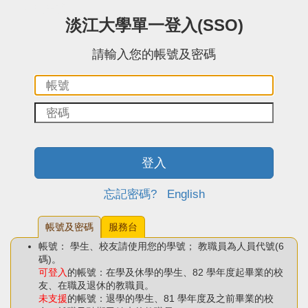
:::中央區塊
淡江大學單一登入(SSO)
請輸入您的帳號及密碼
帳
密
號：
碼：
登入
忘記密碼?
English
帳號及密碼
服務台
帳號： 學生、校友請使用您的學號； 教職員為人員代號(6
碼)。
可登入
的帳號：在學及休學的學生、82 學年度起畢業的校
友、在職及退休的教職員。
未支援
的帳號：退學的學生、81 學年度及之前畢業的校