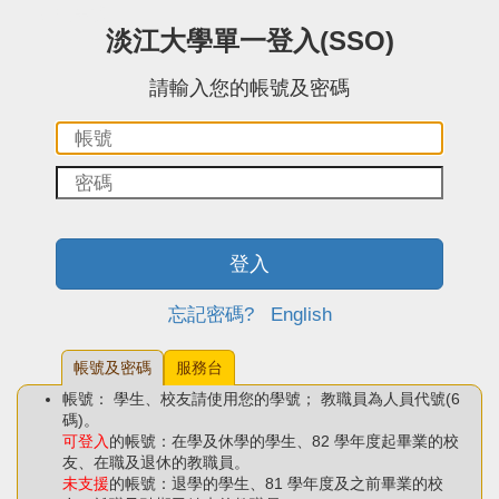
:::中央區塊
淡江大學單一登入(SSO)
請輸入您的帳號及密碼
帳
密
號：
碼：
登入
忘記密碼?
English
帳號及密碼
服務台
帳號： 學生、校友請使用您的學號； 教職員為人員代號(6
碼)。
可登入
的帳號：在學及休學的學生、82 學年度起畢業的校
友、在職及退休的教職員。
未支援
的帳號：退學的學生、81 學年度及之前畢業的校