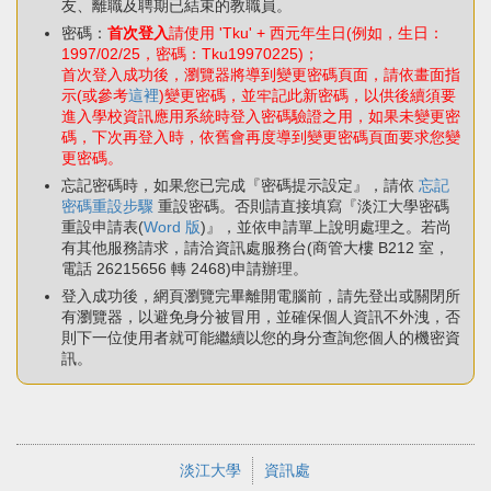
友、離職及聘期已結束的教職員。
密碼：
首次登入
請使用 'Tku' + 西元年生日(例如，生日：
1997/02/25，密碼：Tku19970225)；
首次登入成功後，瀏覽器將導到變更密碼頁面，請依畫面指
示(或參考
這裡
)變更密碼，並牢記此新密碼，以供後續須要
進入學校資訊應用系統時登入密碼驗證之用，如果未變更密
碼，下次再登入時，依舊會再度導到變更密碼頁面要求您變
更密碼。
忘記密碼時，如果您已完成『密碼提示設定』，請依
忘記
密碼重設步驟
重設密碼。否則請直接填寫『淡江大學密碼
重設申請表(
Word 版
)』，並依申請單上說明處理之。若尚
有其他服務請求，請洽資訊處服務台(商管大樓 B212 室，
電話 26215656 轉 2468)申請辦理。
登入成功後，網頁瀏覽完畢離開電腦前，請先登出或關閉所
有瀏覽器，以避免身分被冒用，並確保個人資訊不外洩，否
則下一位使用者就可能繼續以您的身分查詢您個人的機密資
訊。
淡江大學
資訊處