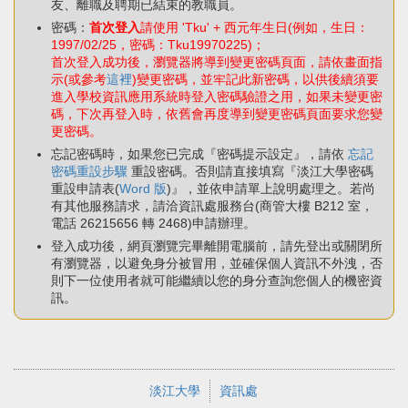
友、離職及聘期已結束的教職員。
密碼：
首次登入
請使用 'Tku' + 西元年生日(例如，生日：
1997/02/25，密碼：Tku19970225)；
首次登入成功後，瀏覽器將導到變更密碼頁面，請依畫面指
示(或參考
這裡
)變更密碼，並牢記此新密碼，以供後續須要
進入學校資訊應用系統時登入密碼驗證之用，如果未變更密
碼，下次再登入時，依舊會再度導到變更密碼頁面要求您變
更密碼。
忘記密碼時，如果您已完成『密碼提示設定』，請依
忘記
密碼重設步驟
重設密碼。否則請直接填寫『淡江大學密碼
重設申請表(
Word 版
)』，並依申請單上說明處理之。若尚
有其他服務請求，請洽資訊處服務台(商管大樓 B212 室，
電話 26215656 轉 2468)申請辦理。
登入成功後，網頁瀏覽完畢離開電腦前，請先登出或關閉所
有瀏覽器，以避免身分被冒用，並確保個人資訊不外洩，否
則下一位使用者就可能繼續以您的身分查詢您個人的機密資
訊。
淡江大學
資訊處