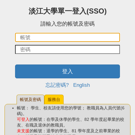
:::中央區塊
淡江大學單一登入(SSO)
請輸入您的帳號及密碼
帳
密
號：
碼：
登入
忘記密碼?
English
帳號及密碼
服務台
帳號： 學生、校友請使用您的學號； 教職員為人員代號(6
碼)。
可登入
的帳號：在學及休學的學生、82 學年度起畢業的校
友、在職及退休的教職員。
未支援
的帳號：退學的學生、81 學年度及之前畢業的校