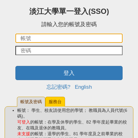
:::中央區塊
淡江大學單一登入(SSO)
請輸入您的帳號及密碼
帳
密
號：
碼：
登入
忘記密碼?
English
帳號及密碼
服務台
帳號： 學生、校友請使用您的學號； 教職員為人員代號(6
碼)。
可登入
的帳號：在學及休學的學生、82 學年度起畢業的校
友、在職及退休的教職員。
未支援
的帳號：退學的學生、81 學年度及之前畢業的校