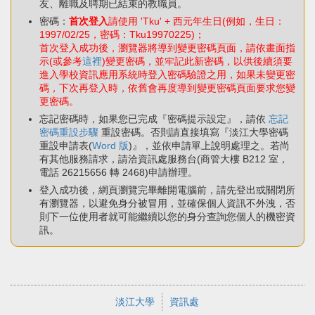
友、離職及聘期已結束的教職員。
密碼：
首次登入
請使用 'Tku' + 西元年生日(例如，生日：
1997/02/25，密碼：Tku19970225)；
首次登入成功後，瀏覽器將導到變更密碼頁面，請依畫面指
示(或參考
這裡
)變更密碼，並牢記此新密碼，以供後續須要
進入學校資訊應用系統時登入密碼驗證之用，如果未變更密
碼，下次再登入時，依舊會再度導到變更密碼頁面要求您變
更密碼。
忘記密碼時，如果您已完成『密碼提示設定』，請依
忘記
密碼重設步驟
重設密碼。否則請直接填寫『淡江大學密碼
重設申請表(
Word 版
)』，並依申請單上說明處理之。若尚
有其他服務請求，請洽資訊處服務台(商管大樓 B212 室，
電話 26215656 轉 2468)申請辦理。
登入成功後，網頁瀏覽完畢離開電腦前，請先登出或關閉所
有瀏覽器，以避免身分被冒用，並確保個人資訊不外洩，否
則下一位使用者就可能繼續以您的身分查詢您個人的機密資
訊。
淡江大學
資訊處