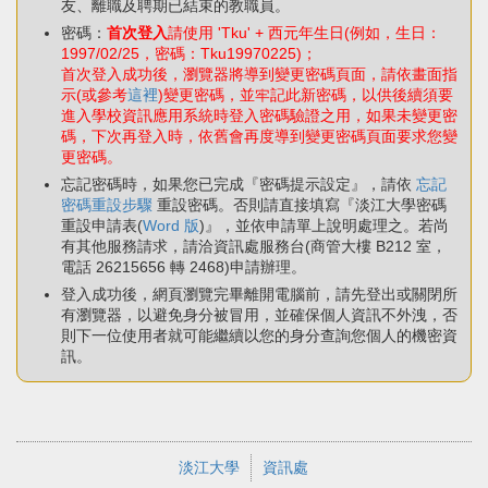
友、離職及聘期已結束的教職員。
密碼：
首次登入
請使用 'Tku' + 西元年生日(例如，生日：
1997/02/25，密碼：Tku19970225)；
首次登入成功後，瀏覽器將導到變更密碼頁面，請依畫面指
示(或參考
這裡
)變更密碼，並牢記此新密碼，以供後續須要
進入學校資訊應用系統時登入密碼驗證之用，如果未變更密
碼，下次再登入時，依舊會再度導到變更密碼頁面要求您變
更密碼。
忘記密碼時，如果您已完成『密碼提示設定』，請依
忘記
密碼重設步驟
重設密碼。否則請直接填寫『淡江大學密碼
重設申請表(
Word 版
)』，並依申請單上說明處理之。若尚
有其他服務請求，請洽資訊處服務台(商管大樓 B212 室，
電話 26215656 轉 2468)申請辦理。
登入成功後，網頁瀏覽完畢離開電腦前，請先登出或關閉所
有瀏覽器，以避免身分被冒用，並確保個人資訊不外洩，否
則下一位使用者就可能繼續以您的身分查詢您個人的機密資
訊。
淡江大學
資訊處