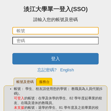
:::中央區塊
淡江大學單一登入(SSO)
請輸入您的帳號及密碼
帳
密
號：
碼：
登入
忘記密碼?
English
帳號及密碼
服務台
帳號： 學生、校友請使用您的學號； 教職員為人員代號(6
碼)。
可登入
的帳號：在學及休學的學生、82 學年度起畢業的校
友、在職及退休的教職員。
未支援
的帳號：退學的學生、81 學年度及之前畢業的校