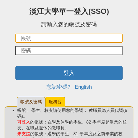
:::中央區塊
淡江大學單一登入(SSO)
請輸入您的帳號及密碼
帳
密
號：
碼：
登入
忘記密碼?
English
帳號及密碼
服務台
帳號： 學生、校友請使用您的學號； 教職員為人員代號(6
碼)。
可登入
的帳號：在學及休學的學生、82 學年度起畢業的校
友、在職及退休的教職員。
未支援
的帳號：退學的學生、81 學年度及之前畢業的校