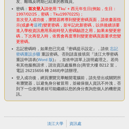
友、離職及聘期已結束的教職員。
密碼：
首次登入
請使用 'Tku' + 西元年生日(例如，生日：
1997/02/25，密碼：Tku19970225)；
首次登入成功後，瀏覽器將導到變更密碼頁面，請依畫面指
示(或參考
這裡
)變更密碼，並牢記此新密碼，以供後續須要
進入學校資訊應用系統時登入密碼驗證之用，如果未變更密
碼，下次再登入時，依舊會再度導到變更密碼頁面要求您變
更密碼。
忘記密碼時，如果您已完成『密碼提示設定』，請依
忘記
密碼重設步驟
重設密碼。否則請直接填寫『淡江大學密碼
重設申請表(
Word 版
)』，並依申請單上說明處理之。若尚
有其他服務請求，請洽資訊處服務台(商管大樓 B212 室，
電話 26215656 轉 2468)申請辦理。
登入成功後，網頁瀏覽完畢離開電腦前，請先登出或關閉所
有瀏覽器，以避免身分被冒用，並確保個人資訊不外洩，否
則下一位使用者就可能繼續以您的身分查詢您個人的機密資
訊。
淡江大學
資訊處