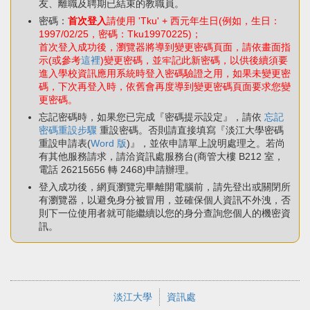
友、離職及聘期已結束的教職員。
密碼：
首次登入
請使用 'Tku' + 西元年生日(例如，生日：
1997/02/25，密碼：Tku19970225)；
首次登入成功後，瀏覽器將導到變更密碼頁面，請依畫面指
示(或參考
這裡
)變更密碼，並牢記此新密碼，以供後續須要
進入學校資訊應用系統時登入密碼驗證之用，如果未變更密
碼，下次再登入時，依舊會再度導到變更密碼頁面要求您變
更密碼。
忘記密碼時，如果您已完成『密碼提示設定』，請依
忘記
密碼重設步驟
重設密碼。否則請直接填寫『淡江大學密碼
重設申請表(
Word 版
)』，並依申請單上說明處理之。若尚
有其他服務請求，請洽資訊處服務台(商管大樓 B212 室，
電話 26215656 轉 2468)申請辦理。
登入成功後，網頁瀏覽完畢離開電腦前，請先登出或關閉所
有瀏覽器，以避免身分被冒用，並確保個人資訊不外洩，否
則下一位使用者就可能繼續以您的身分查詢您個人的機密資
訊。
淡江大學
資訊處