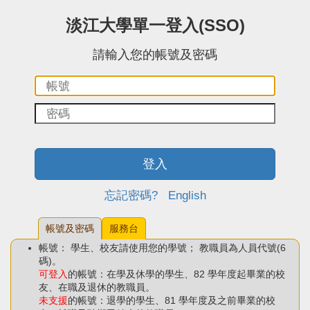
:::中央區塊
淡江大學單一登入(SSO)
請輸入您的帳號及密碼
帳
密
號：
碼：
登入
忘記密碼?
English
帳號及密碼
服務台
帳號： 學生、校友請使用您的學號； 教職員為人員代號(6
碼)。
可登入
的帳號：在學及休學的學生、82 學年度起畢業的校
友、在職及退休的教職員。
未支援
的帳號：退學的學生、81 學年度及之前畢業的校