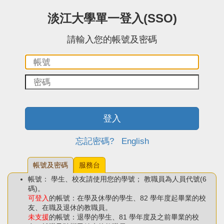
:::中央區塊
淡江大學單一登入(SSO)
請輸入您的帳號及密碼
帳
密
號：
碼：
登入
忘記密碼?
English
帳號及密碼
服務台
帳號： 學生、校友請使用您的學號； 教職員為人員代號(6
碼)。
可登入
的帳號：在學及休學的學生、82 學年度起畢業的校
友、在職及退休的教職員。
未支援
的帳號：退學的學生、81 學年度及之前畢業的校