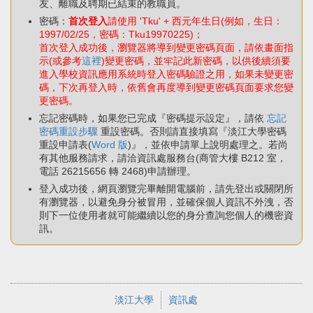
友、離職及聘期已結束的教職員。
密碼：
首次登入
請使用 'Tku' + 西元年生日(例如，生日：
1997/02/25，密碼：Tku19970225)；
首次登入成功後，瀏覽器將導到變更密碼頁面，請依畫面指
示(或參考
這裡
)變更密碼，並牢記此新密碼，以供後續須要
進入學校資訊應用系統時登入密碼驗證之用，如果未變更密
碼，下次再登入時，依舊會再度導到變更密碼頁面要求您變
更密碼。
忘記密碼時，如果您已完成『密碼提示設定』，請依
忘記
密碼重設步驟
重設密碼。否則請直接填寫『淡江大學密碼
重設申請表(
Word 版
)』，並依申請單上說明處理之。若尚
有其他服務請求，請洽資訊處服務台(商管大樓 B212 室，
電話 26215656 轉 2468)申請辦理。
登入成功後，網頁瀏覽完畢離開電腦前，請先登出或關閉所
有瀏覽器，以避免身分被冒用，並確保個人資訊不外洩，否
則下一位使用者就可能繼續以您的身分查詢您個人的機密資
訊。
淡江大學
資訊處