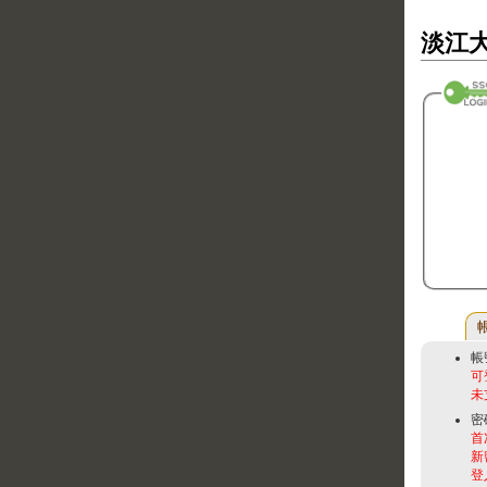
淡江大
帳
可
未
密
首
新
登