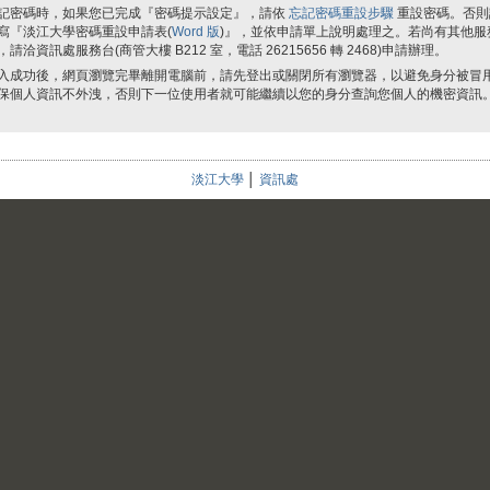
記密碼時，如果您已完成『密碼提示設定』，請依
忘記密碼重設步驟
重設密碼。否則
寫『淡江大學密碼重設申請表(
Word 版
)』，並依申請單上說明處理之。若尚有其他服
，請洽資訊處服務台(商管大樓 B212 室，電話 26215656 轉 2468)申請辦理。
入成功後，網頁瀏覽完畢離開電腦前，請先登出或關閉所有瀏覽器，以避免身分被冒
保個人資訊不外洩，否則下一位使用者就可能繼續以您的身分查詢您個人的機密資訊
淡江大學
│
資訊處