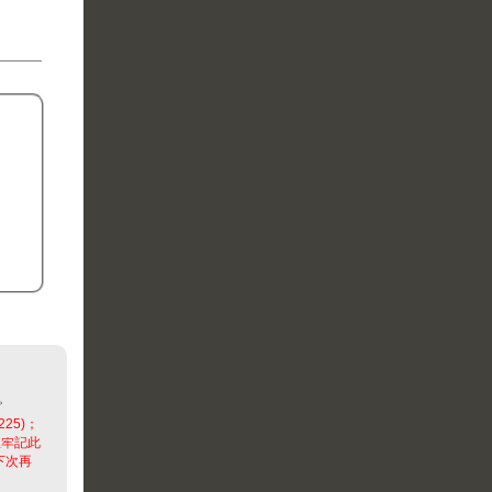
。
225)；
並牢記此
下次再