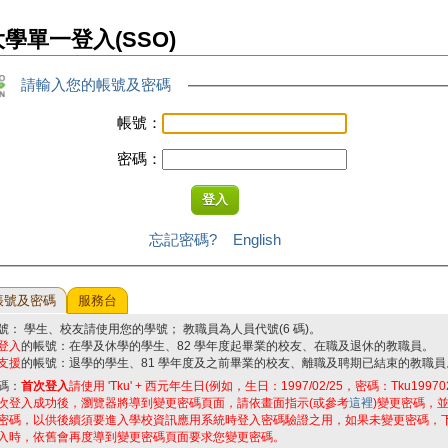
學單一登入(SSO)
請輸入您的帳號及密碼
帳號：
密碼：
忘記密碼?
English
帳號及密碼
服務台
號： 學生、校友請使用您的學號； 教職員為人員代號(6 碼)。
登入
的帳號：在學及休學的學生、82 學年度起畢業的校友、在職及退休的教職員。
支援
的帳號：退學的學生、81 學年度及之前畢業的校友、離職及聘期已結束的教職員
碼：
首次登入
請使用 'Tku' + 西元年生日(例如，生日：1997/02/25，密碼：Tku19970
次登入成功後，瀏覽器將導到變更密碼頁面，請依畫面指示(或參考
這裡
)變更密碼，
密碼，以供後續須要進入學校資訊應用系統時登入密碼驗證之用，如果未變更密碼，
入時，依舊會再度導到變更密碼頁面要求您變更密碼。