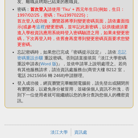
友、離職及聘期已結束的教職員。
密碼：
首次登入
請使用 'Tku' + 西元年生日(例如，生日：
1997/02/25，密碼：Tku19970225)；
首次登入成功後，瀏覽器將導到變更密碼頁面，請依畫面指
示(或參考
這裡
)變更密碼，並牢記此新密碼，以供後續須要
進入學校資訊應用系統時登入密碼驗證之用，如果未變更密
碼，下次再登入時，依舊會再度導到變更密碼頁面要求您變
更密碼。
忘記密碼時，如果您已完成『密碼提示設定』，請依
忘記
密碼重設步驟
重設密碼。否則請直接填寫『淡江大學密碼
重設申請表(
Word 版
)』，並依申請單上說明處理之。若尚
有其他服務請求，請洽資訊處服務台(商管大樓 B212 室，
電話 26215656 轉 2468)申請辦理。
登入成功後，網頁瀏覽完畢離開電腦前，請先登出或關閉所
有瀏覽器，以避免身分被冒用，並確保個人資訊不外洩，否
則下一位使用者就可能繼續以您的身分查詢您個人的機密資
訊。
淡江大學
資訊處