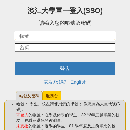
:::中央區塊
淡江大學單一登入(SSO)
請輸入您的帳號及密碼
帳
密
號：
碼：
登入
忘記密碼?
English
帳號及密碼
服務台
帳號： 學生、校友請使用您的學號； 教職員為人員代號(6
碼)。
可登入
的帳號：在學及休學的學生、82 學年度起畢業的校
友、在職及退休的教職員。
未支援
的帳號：退學的學生、81 學年度及之前畢業的校