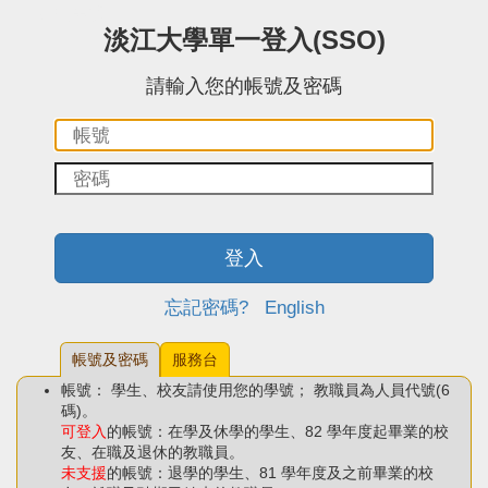
:::中央區塊
淡江大學單一登入(SSO)
請輸入您的帳號及密碼
帳
密
號：
碼：
登入
忘記密碼?
English
帳號及密碼
服務台
帳號： 學生、校友請使用您的學號； 教職員為人員代號(6
碼)。
可登入
的帳號：在學及休學的學生、82 學年度起畢業的校
友、在職及退休的教職員。
未支援
的帳號：退學的學生、81 學年度及之前畢業的校