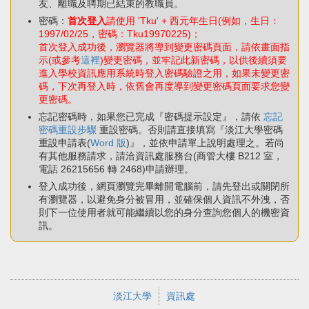
友、離職及聘期已結束的教職員。
密碼：
首次登入
請使用 'Tku' + 西元年生日(例如，生日：
1997/02/25，密碼：Tku19970225)；
首次登入成功後，瀏覽器將導到變更密碼頁面，請依畫面指
示(或參考
這裡
)變更密碼，並牢記此新密碼，以供後續須要
進入學校資訊應用系統時登入密碼驗證之用，如果未變更密
碼，下次再登入時，依舊會再度導到變更密碼頁面要求您變
更密碼。
忘記密碼時，如果您已完成『密碼提示設定』，請依
忘記
密碼重設步驟
重設密碼。否則請直接填寫『淡江大學密碼
重設申請表(
Word 版
)』，並依申請單上說明處理之。若尚
有其他服務請求，請洽資訊處服務台(商管大樓 B212 室，
電話 26215656 轉 2468)申請辦理。
登入成功後，網頁瀏覽完畢離開電腦前，請先登出或關閉所
有瀏覽器，以避免身分被冒用，並確保個人資訊不外洩，否
則下一位使用者就可能繼續以您的身分查詢您個人的機密資
訊。
淡江大學
資訊處