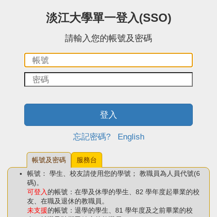
:::中央區塊
淡江大學單一登入(SSO)
請輸入您的帳號及密碼
帳
密
號：
碼：
登入
忘記密碼?
English
帳號及密碼
服務台
帳號： 學生、校友請使用您的學號； 教職員為人員代號(6
碼)。
可登入
的帳號：在學及休學的學生、82 學年度起畢業的校
友、在職及退休的教職員。
未支援
的帳號：退學的學生、81 學年度及之前畢業的校