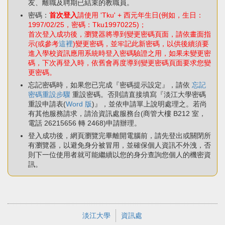
友、離職及聘期已結束的教職員。
密碼：
首次登入
請使用 'Tku' + 西元年生日(例如，生日：
1997/02/25，密碼：Tku19970225)；
首次登入成功後，瀏覽器將導到變更密碼頁面，請依畫面指
示(或參考
這裡
)變更密碼，並牢記此新密碼，以供後續須要
進入學校資訊應用系統時登入密碼驗證之用，如果未變更密
碼，下次再登入時，依舊會再度導到變更密碼頁面要求您變
更密碼。
忘記密碼時，如果您已完成『密碼提示設定』，請依
忘記
密碼重設步驟
重設密碼。否則請直接填寫『淡江大學密碼
重設申請表(
Word 版
)』，並依申請單上說明處理之。若尚
有其他服務請求，請洽資訊處服務台(商管大樓 B212 室，
電話 26215656 轉 2468)申請辦理。
登入成功後，網頁瀏覽完畢離開電腦前，請先登出或關閉所
有瀏覽器，以避免身分被冒用，並確保個人資訊不外洩，否
則下一位使用者就可能繼續以您的身分查詢您個人的機密資
訊。
淡江大學
資訊處