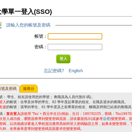
學單一登入(SSO)
請輸入您的帳號及密碼
帳號：
密碼：
忘記密碼?
English
帳號及密碼
服務台
號： 學生、校友請使用您的學號； 教職員為人員代號(6 碼)。
登入
的帳號：在學及休學的學生、82 學年度起畢業的校友、在職及退休的教職員。
支援
的帳號：退學的學生、81 學年度及之前畢業的校友、離職及聘期已結束的教職員
碼：
首次登入
請使用 'Tku' + 西元年生日(例如，生日：1997/02/25，密碼：Tku19970
次登入成功後，瀏覽器將導到變更密碼頁面，請依畫面指示(或參考
這裡
)變更密碼，
密碼，以供後續須要進入學校資訊應用系統時登入密碼驗證之用，如果未變更密碼，
入時，依舊會再度導到變更密碼頁面要求您變更密碼。