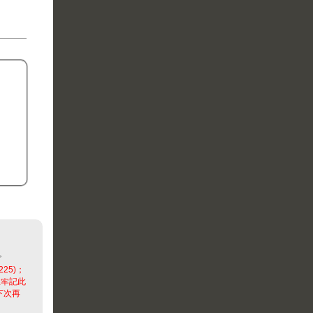
。
225)；
並牢記此
下次再