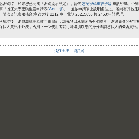
記密碼時，如果您已完成『密碼提示設定』，請依
忘記密碼重設步驟
重設密碼。否則
寫『淡江大學密碼重設申請表(
Word 版
)』，並依申請單上說明處理之。若尚有其他服
，請洽資訊處服務台(商管大樓 B212 室，電話 26215656 轉 2468)申請辦理。
入成功後，網頁瀏覽完畢離開電腦前，請先登出或關閉所有瀏覽器，以避免身分被冒
保個人資訊不外洩，否則下一位使用者就可能繼續以您的身分查詢您個人的機密資訊
淡江大學
│
資訊處