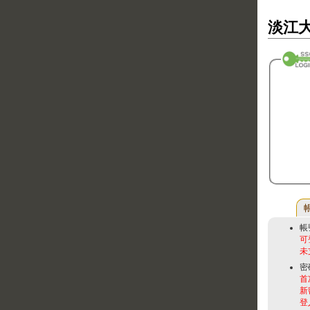
淡江大
帳
可
未
密
首
新
登