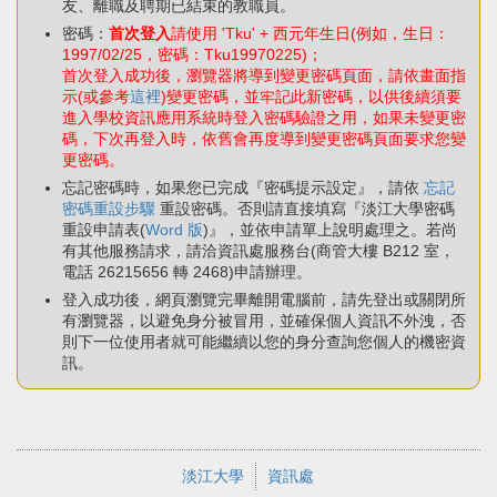
友、離職及聘期已結束的教職員。
密碼：
首次登入
請使用 'Tku' + 西元年生日(例如，生日：
1997/02/25，密碼：Tku19970225)；
首次登入成功後，瀏覽器將導到變更密碼頁面，請依畫面指
示(或參考
這裡
)變更密碼，並牢記此新密碼，以供後續須要
進入學校資訊應用系統時登入密碼驗證之用，如果未變更密
碼，下次再登入時，依舊會再度導到變更密碼頁面要求您變
更密碼。
忘記密碼時，如果您已完成『密碼提示設定』，請依
忘記
密碼重設步驟
重設密碼。否則請直接填寫『淡江大學密碼
重設申請表(
Word 版
)』，並依申請單上說明處理之。若尚
有其他服務請求，請洽資訊處服務台(商管大樓 B212 室，
電話 26215656 轉 2468)申請辦理。
登入成功後，網頁瀏覽完畢離開電腦前，請先登出或關閉所
有瀏覽器，以避免身分被冒用，並確保個人資訊不外洩，否
則下一位使用者就可能繼續以您的身分查詢您個人的機密資
訊。
淡江大學
資訊處