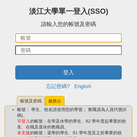
:::中央區塊
淡江大學單一登入(SSO)
請輸入您的帳號及密碼
帳
密
號：
碼：
登入
忘記密碼?
English
帳號及密碼
服務台
帳號： 學生、校友請使用您的學號； 教職員為人員代號(6
碼)。
可登入
的帳號：在學及休學的學生、82 學年度起畢業的校
友、在職及退休的教職員。
未支援
的帳號：退學的學生、81 學年度及之前畢業的校