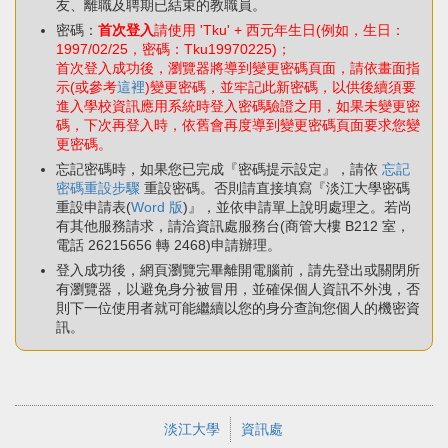
友、離職及聘期已結束的教職員。
密碼：
首次登入
請使用 'Tku' + 西元年生日(例如，生日：
1997/02/25，密碼：Tku19970225)；
首次登入成功後，瀏覽器將導到變更密碼頁面，請依畫面指
示(或參考
這裡
)變更密碼，並牢記此新密碼，以供後續須要
進入學校資訊應用系統時登入密碼驗證之用，如果未變更密
碼，下次再登入時，依舊會再度導到變更密碼頁面要求您變
更密碼。
忘記密碼時，如果您已完成『密碼提示設定』，請依
忘記
密碼重設步驟
重設密碼。否則請直接填寫『淡江大學密碼
重設申請表(
Word 版
)』，並依申請單上說明處理之。若尚
有其他服務請求，請洽資訊處服務台(商管大樓 B212 室，
電話 26215656 轉 2468)申請辦理。
登入成功後，網頁瀏覽完畢離開電腦前，請先登出或關閉所
有瀏覽器，以避免身分被冒用，並確保個人資訊不外洩，否
則下一位使用者就可能繼續以您的身分查詢您個人的機密資
訊。
淡江大學
資訊處