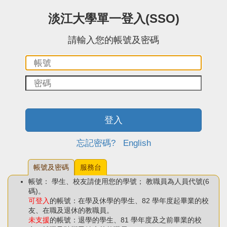
:::中央區塊
淡江大學單一登入(SSO)
請輸入您的帳號及密碼
帳
密
號：
碼：
登入
忘記密碼?
English
帳號及密碼
服務台
帳號： 學生、校友請使用您的學號； 教職員為人員代號(6
碼)。
可登入
的帳號：在學及休學的學生、82 學年度起畢業的校
友、在職及退休的教職員。
未支援
的帳號：退學的學生、81 學年度及之前畢業的校