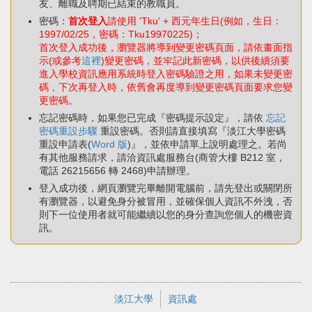
友、離職及聘期已結束的教職員。
密碼：
首次登入
請使用 'Tku' + 西元年生日(例如，生日：
1997/02/25，密碼：Tku19970225)；
首次登入成功後，瀏覽器將導到變更密碼頁面，請依畫面指
示(或參考
這裡
)變更密碼，並牢記此新密碼，以供後續須要
進入學校資訊應用系統時登入密碼驗證之用，如果未變更密
碼，下次再登入時，依舊會再度導到變更密碼頁面要求您變
更密碼。
忘記密碼時，如果您已完成『密碼提示設定』，請依
忘記
密碼重設步驟
重設密碼。否則請直接填寫『淡江大學密碼
重設申請表(
Word 版
)』，並依申請單上說明處理之。若尚
有其他服務請求，請洽資訊處服務台(商管大樓 B212 室，
電話 26215656 轉 2468)申請辦理。
登入成功後，網頁瀏覽完畢離開電腦前，請先登出或關閉所
有瀏覽器，以避免身分被冒用，並確保個人資訊不外洩，否
則下一位使用者就可能繼續以您的身分查詢您個人的機密資
訊。
淡江大學
資訊處