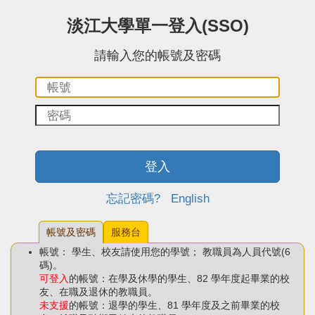
:::中央區塊
淡江大學單一登入(SSO)
請輸入您的帳號及密碼
帳
密
號：
碼：
登入
忘記密碼?
English
帳號及密碼
服務台
帳號： 學生、校友請使用您的學號； 教職員為人員代號(6
碼)。
可登入
的帳號：在學及休學的學生、82 學年度起畢業的校
友、在職及退休的教職員。
未支援
的帳號：退學的學生、81 學年度及之前畢業的校