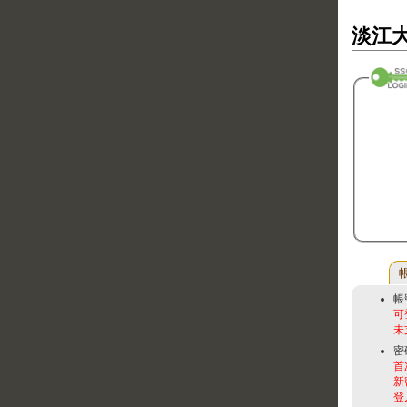
淡江大
帳
可
未
密
首
新
登