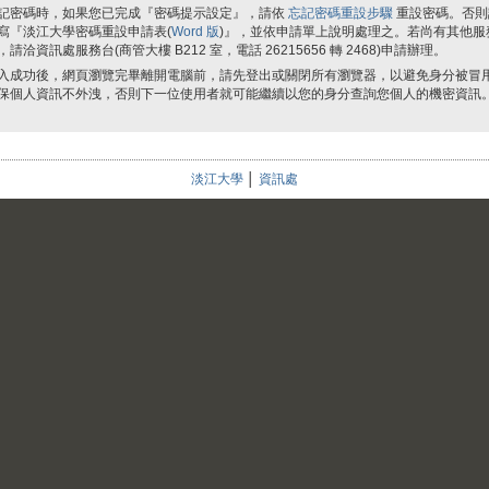
記密碼時，如果您已完成『密碼提示設定』，請依
忘記密碼重設步驟
重設密碼。否則
寫『淡江大學密碼重設申請表(
Word 版
)』，並依申請單上說明處理之。若尚有其他服
，請洽資訊處服務台(商管大樓 B212 室，電話 26215656 轉 2468)申請辦理。
入成功後，網頁瀏覽完畢離開電腦前，請先登出或關閉所有瀏覽器，以避免身分被冒
保個人資訊不外洩，否則下一位使用者就可能繼續以您的身分查詢您個人的機密資訊
淡江大學
│
資訊處