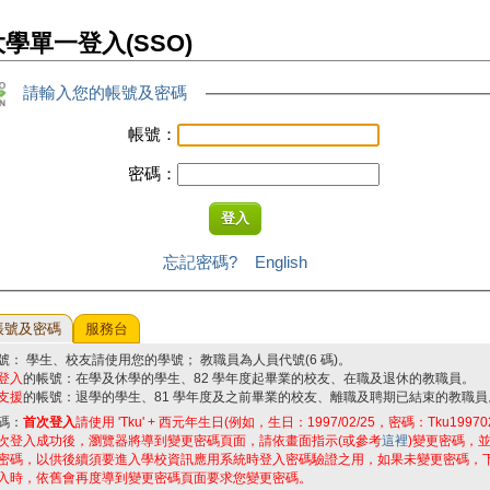
學單一登入(SSO)
請輸入您的帳號及密碼
帳號：
密碼：
忘記密碼?
English
帳號及密碼
服務台
號： 學生、校友請使用您的學號； 教職員為人員代號(6 碼)。
登入
的帳號：在學及休學的學生、82 學年度起畢業的校友、在職及退休的教職員。
支援
的帳號：退學的學生、81 學年度及之前畢業的校友、離職及聘期已結束的教職員
碼：
首次登入
請使用 'Tku' + 西元年生日(例如，生日：1997/02/25，密碼：Tku19970
次登入成功後，瀏覽器將導到變更密碼頁面，請依畫面指示(或參考
這裡
)變更密碼，
密碼，以供後續須要進入學校資訊應用系統時登入密碼驗證之用，如果未變更密碼，
入時，依舊會再度導到變更密碼頁面要求您變更密碼。