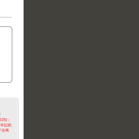
。
225)；
並牢記此
下次再