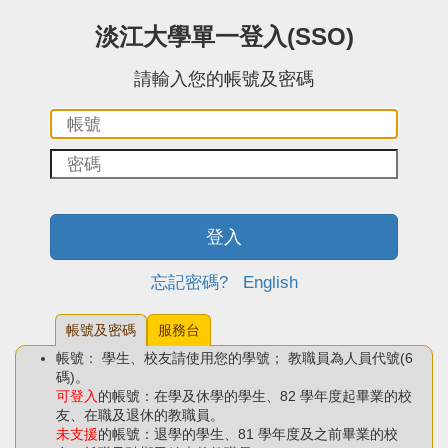
:::中央區塊
淡江大學單一登入(SSO)
請輸入您的帳號及密碼
帳
密
號：
碼：
登入
忘記密碼?
English
帳號及密碼
服務台
帳號： 學生、校友請使用您的學號； 教職員為人員代號(6
碼)。
可登入
的帳號：在學及休學的學生、82 學年度起畢業的校
友、在職及退休的教職員。
未支援
的帳號：退學的學生、81 學年度及之前畢業的校