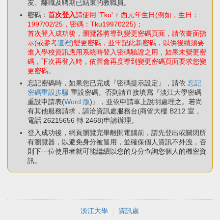
友、離職及聘期已結束的教職員。
密碼：
首次登入
請使用 'Tku' + 西元年生日(例如，生日：
1997/02/25，密碼：Tku19970225)；
首次登入成功後，瀏覽器將導到變更密碼頁面，請依畫面指
示(或參考
這裡
)變更密碼，並牢記此新密碼，以供後續須要
進入學校資訊應用系統時登入密碼驗證之用，如果未變更密
碼，下次再登入時，依舊會再度導到變更密碼頁面要求您變
更密碼。
忘記密碼時，如果您已完成『密碼提示設定』，請依
忘記
密碼重設步驟
重設密碼。否則請直接填寫『淡江大學密碼
重設申請表(
Word 版
)』，並依申請單上說明處理之。若尚
有其他服務請求，請洽資訊處服務台(商管大樓 B212 室，
電話 26215656 轉 2468)申請辦理。
登入成功後，網頁瀏覽完畢離開電腦前，請先登出或關閉所
有瀏覽器，以避免身分被冒用，並確保個人資訊不外洩，否
則下一位使用者就可能繼續以您的身分查詢您個人的機密資
訊。
淡江大學
資訊處