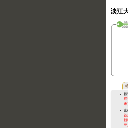
淡江大
帳
可
未
密
首
新
登