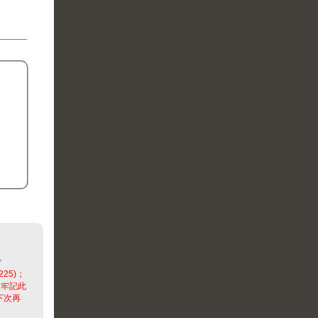
。
225)；
並牢記此
下次再