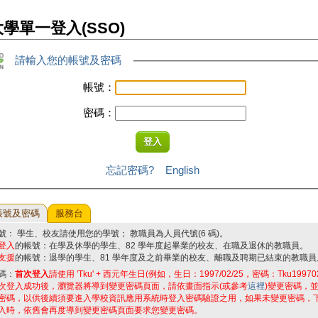
學單一登入(SSO)
請輸入您的帳號及密碼
帳號：
密碼：
忘記密碼?
English
帳號及密碼
服務台
號： 學生、校友請使用您的學號； 教職員為人員代號(6 碼)。
登入
的帳號：在學及休學的學生、82 學年度起畢業的校友、在職及退休的教職員。
支援
的帳號：退學的學生、81 學年度及之前畢業的校友、離職及聘期已結束的教職員
碼：
首次登入
請使用 'Tku' + 西元年生日(例如，生日：1997/02/25，密碼：Tku19970
次登入成功後，瀏覽器將導到變更密碼頁面，請依畫面指示(或參考
這裡
)變更密碼，
密碼，以供後續須要進入學校資訊應用系統時登入密碼驗證之用，如果未變更密碼，
入時，依舊會再度導到變更密碼頁面要求您變更密碼。