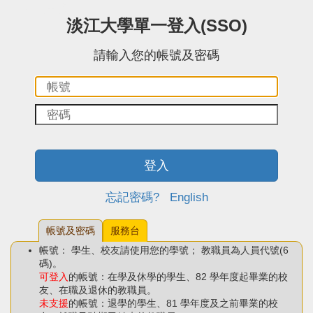
:::中央區塊
淡江大學單一登入(SSO)
請輸入您的帳號及密碼
帳
密
號：
碼：
登入
忘記密碼?
English
帳號及密碼
服務台
帳號： 學生、校友請使用您的學號； 教職員為人員代號(6
碼)。
可登入
的帳號：在學及休學的學生、82 學年度起畢業的校
友、在職及退休的教職員。
未支援
的帳號：退學的學生、81 學年度及之前畢業的校