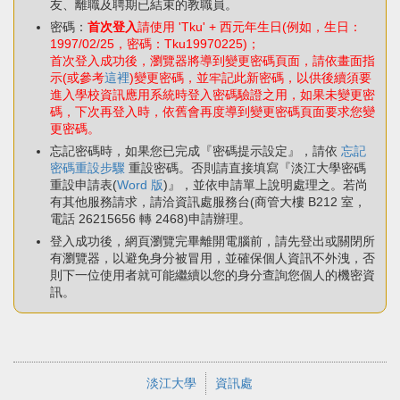
友、離職及聘期已結束的教職員。
密碼：
首次登入
請使用 'Tku' + 西元年生日(例如，生日：
1997/02/25，密碼：Tku19970225)；
首次登入成功後，瀏覽器將導到變更密碼頁面，請依畫面指
示(或參考
這裡
)變更密碼，並牢記此新密碼，以供後續須要
進入學校資訊應用系統時登入密碼驗證之用，如果未變更密
碼，下次再登入時，依舊會再度導到變更密碼頁面要求您變
更密碼。
忘記密碼時，如果您已完成『密碼提示設定』，請依
忘記
密碼重設步驟
重設密碼。否則請直接填寫『淡江大學密碼
重設申請表(
Word 版
)』，並依申請單上說明處理之。若尚
有其他服務請求，請洽資訊處服務台(商管大樓 B212 室，
電話 26215656 轉 2468)申請辦理。
登入成功後，網頁瀏覽完畢離開電腦前，請先登出或關閉所
有瀏覽器，以避免身分被冒用，並確保個人資訊不外洩，否
則下一位使用者就可能繼續以您的身分查詢您個人的機密資
訊。
淡江大學
資訊處