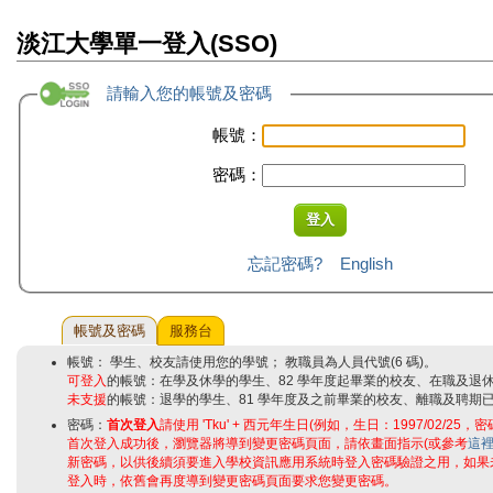
淡江大學單一登入(SSO)
請輸入您的帳號及密碼
帳號：
密碼：
忘記密碼?
English
帳號及密碼
服務台
帳號： 學生、校友請使用您的學號； 教職員為人員代號(6 碼)。
可登入
的帳號：在學及休學的學生、82 學年度起畢業的校友、在職及退
未支援
的帳號：退學的學生、81 學年度及之前畢業的校友、離職及聘期
密碼：
首次登入
請使用 'Tku' + 西元年生日(例如，生日：1997/02/25，密碼
首次登入成功後，瀏覽器將導到變更密碼頁面，請依畫面指示(或參考
這
新密碼，以供後續須要進入學校資訊應用系統時登入密碼驗證之用，如果
登入時，依舊會再度導到變更密碼頁面要求您變更密碼。