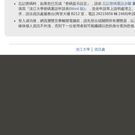
忘記密碼時，如果您已完成『密碼提示設定』，請依
忘記密碼重設步驟
填寫『淡江大學密碼重設申請表(
Word 版
)』，並依申請單上說明處理之
求，請洽資訊處服務台(商管大樓 B212 室，電話 26215656 轉 2468)
登入成功後，網頁瀏覽完畢離開電腦前，請先登出或關閉所有瀏覽器，以
確保個人資訊不外洩，否則下一位使用者就可能繼續以您的身分查詢您個
淡江大學
│
資訊處